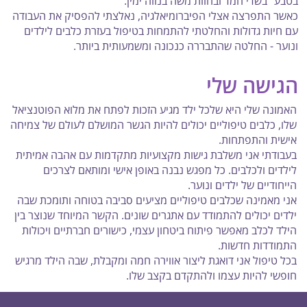
בטבע" בשדי חמד ובחוות משה בנווה ימין.
כאשר התפרצה אצלי הפיברומיאלגיה, נאלצתי להפסיק את העבודה
עם חיות גדולות והחלטתי להתמחות בטיפול בעזרת כלבים לילדים
ונוער - החלטה שהתבררה כנכונה ומשמעותית ביותר.
הגישה שלי
האמונה שלי היא שלכל ילד מגיע הזכות לפתח את מלוא הפוטנציאל
שלו, כלבים טיפוליים יכולים להיות הגשר המושלם לעולם של צמיחה
אישית והתפתחות.
בעבודתי אני משלבת גישות מקצועיות מתקדמות עם אהבה אמיתית
לילדים ולכלבים. כל מפגש נבנה באופן אישי ומותאם לצרכים
הייחודיים של ילדים ונוער.
אני מאמינה שכלבים טיפוליים מציעים סביבה בטוחה ותומכת שבה
ילדים יכולים להתמודד עם אתגרים שונים. הקשר המיוחד שנוצר בין
הילד לכלב מאפשר פיתוח ביטחון עצמי, כישורים חברתיים ויכולות
התמודדות חדשות.
בכל טיפול אני דואגת ליצור אווירה חמה ומקבלת, שבה הילד מרגיש
חופשי להיות עצמו ולהתקדם בקצב שלו.