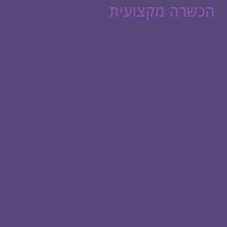
הכשרה מקצועית
השלמתי את הכשרתי בבית הספר "אופק" בהוד
השרון וב"מדברים עם כלבים" בחדרה וקיבלתי
הסמכות כמאלפת כלבים וכמטפלת בכלבנות
טיפולית.
הידע והניסיון שצברתי מאפשרים לי לעבוד עם
ילדים ונוער הסובלים ממגוון בעיות:
קשיים חברתיים
קשיים רגשיים
בעיות תקשורת, קושי
חרדות, חוסר ביטחון ודימוי
בהבנת גבולות וחוקים
עצמי נמוך, קשיי ויסות
חברתיים
רגשי, התנהגות כפייתית
קשיים קוגניטיביים
קשיים התנהגותיים
בעיות קשב וריכוז, לקויות
דחיית סיפוקים,
למידה
אימפולסיביות, קשיי