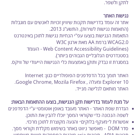
לתקן ולשפר.
נגישות האתר
אתר זה עומד בדרישות תקנות שיוויון זכויות לאנשים עם מוגבלות
(התאמות נגישות לשירות), התשע"ג 2013.
התאמות הנגישות בוצעו עפ"י הנחיות נגישות לתוכן באינטרנט
WCAG2.0 ברמת AA מאת ארגון W3C
(Web Content Accessibility Guidelines - העומד
בסטנדרטים הגלובליים הגבוהים ביותר).
במסגרת זו נבדק ותוקן באמצעות כלי הנגישות הייעודי של וויקס.
האתר תומך בכל הדפדפנים הפופולריים כגון: Internet
Explorer 10 ומעלה , Google Chrome, Mozila Firefox.
האתר מותאם לגלישה מנייד.
על מנת לעמוד בדרישות תקן הנגישות, בוצעו ההתאמות הבאות:
הגדרת שפת האתר - האתר מעובד באופן אוטומטי ע"י הדפדפנים
לשפה הנכונה כדי שקוראי המסך יוכלו להבין את התוכן.
אפשרות ל״מעקף בלוקים״ והגעה מקוצרת לתוכן מרכזי.
סדר DOM - מאפשר ניווט באתר בשימוש מקלדת וקוראי מסך.
תכונות ARIA - תכונות aria מובנות המספקות חוויית משתמש