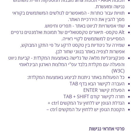
נגישה ומועשרת.
תוויות עבור כותרות - המאפשרים לגולשים המשתמשים בקוראי
מסך להבין את היררכיית האתר.
שתי אפשרויות לניווט באתר - תפריט וחיפוש.
Alt טקסט- תיאורים טקסטואליים של תמונות ואלמנטים גרפיים
המסייעים למשתמשים לקויי ראייה.
שמירה על ניגודיות בין טקסט לרקע על פי התקן המבוקש,
אפשרות לצפיה באתר בגווני שחור לבן.​
פונקציונליות מלאה של גלישה באמצעות המקלדת - קביעת ניווט
והפעלה עם מקלדת בלבד עפ"י המלצות הארגון הבינלאומי
(W3C)
כל הפעולות באתר ניתנות לביצוע באמצעות המקלדת:
העברה לקישור הבא בדף TAB
הפעלת קישור ENTER
חזרה לקישור קודם TAB + SHIFT
הגדלת הגופן יש ללחוץ על המקשים ctrl +
הקטנת הגופן יש ללחוץ על המקשים ctrl –
פרטי אחראי נגישות